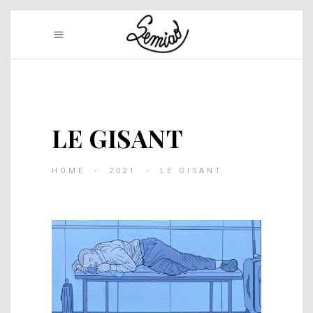
LE GISANT
HOME
-
2021
-
LE GISANT